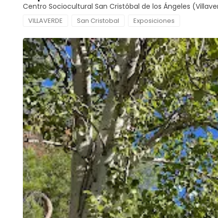
Centro Sociocultural San Cristóbal de los Ángeles (Villav
VILLAVERDE
San Cristobal
Exposiciones