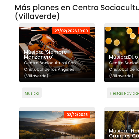
Más planes en Centro Sociocultu
(Villaverde)
27/02/2026 19:00
Música: `Siempre
Manzanero´
Música:Dúo
Centro Sociocultural San
Centro Socioc
Cristóbal de los Ángeles
Cristóbal de l
(Villaverde)
(Villaverde)
Musica
Fiestas Navida
02/12/2025
Mùsica: `Ho
Grandes Ca