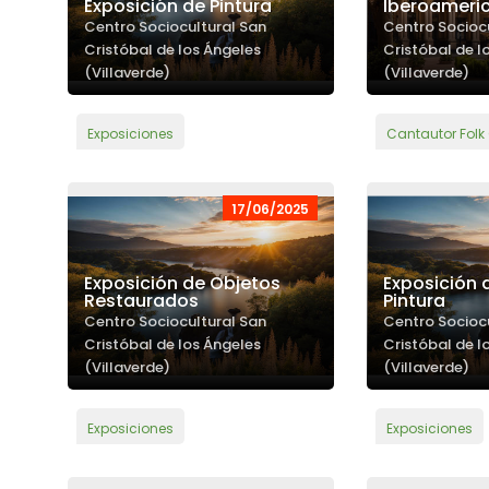
Exposición de Pintura
Iberoameri
Centro Sociocultural San
Centro Socioc
Cristóbal de los Ángeles
Cristóbal de l
(Villaverde)
(Villaverde)
Exposiciones
Cantautor Folk
17/06/2025
Exposición de Objetos
Exposición 
Restaurados
Pintura
Centro Sociocultural San
Centro Socioc
Cristóbal de los Ángeles
Cristóbal de l
(Villaverde)
(Villaverde)
Exposiciones
Exposiciones