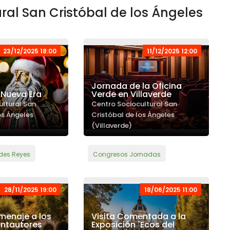
ral San Cristóbal de los Ángeles
23/12/2025 18:00
11/12/2025 12:00
Jornada de la Oficina
 Nueva Era
Verde en Villaverde
ultural San
Centro Sociocultural San
os Ángeles
Cristóbal de los Ángeles
(Villaverde)
des Reyes
Congresos Jornadas
28/11/2025 19:00
18/06/2025 11:00
menaje a los
Visita Comentada a la
ntautores
Exposición `Ecos del