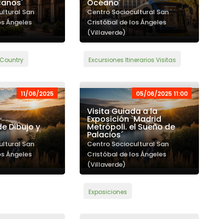
canos´
Océano´
ultural San
Centro Sociocultural San
os Ángeles
Cristóbal de los Ángeles
(Villaverde)
 Country
Excursiones Itinerarios Visitas
11/06/2025
05/06/2025 11:00
Visita Guiada a la
Exposición `Madrid
de Dibujo y
Metrópoli. el Sueño de
Palacios´
ultural San
Centro Sociocultural San
os Ángeles
Cristóbal de los Ángeles
(Villaverde)
Exposiciones