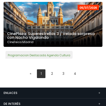
05/07/2026
CinePlaza: Superestrellas 3 / Velada sorpresa
con Nacho Vigalondo
Cineteca Madrid
Programacion Destacada Agenda Cultura
«
1
2
3
4
ENLACES
DE INTERÉS