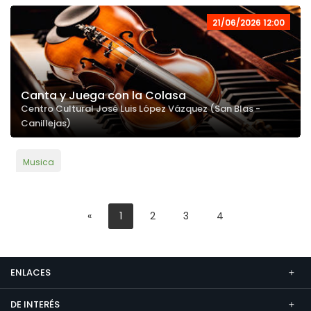
21/06/2026 12:00
Canta y Juega con la Colasa
Centro Cultural José Luis López Vázquez (San Blas -
Canillejas)
Musica
«
1
2
3
4
ENLACES
DE INTERÉS