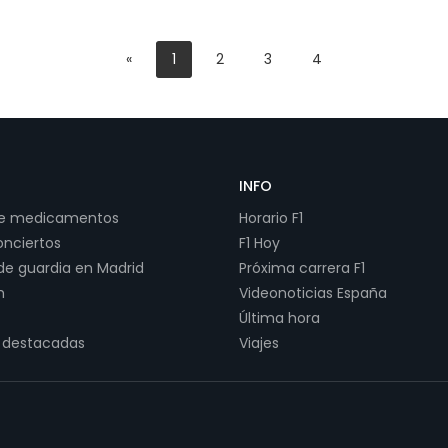
«
1
2
3
4
INFO
de medicamentos
Horario F1
onciertos
F1 Hoy
de guardia en Madrid
Próxima carrera F1
h
Videonoticias España
Última hora
 destacadas
Viajes