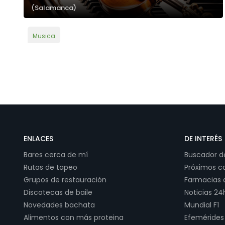
(Salamanca)
Musica
ENLACES
DE INTERÉS
Bares cerca de mí
Buscador 
Rutas de tapeo
Próximos c
Grupos de restauración
Farmacias 
Discotecas de baile
Noticias 24
Novedades bachata
Mundial F1
Alimentos con más proteina
Efemérides