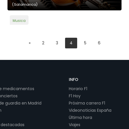
(Salamanca)
Musica
«
2
3
4
5
6
INFO
de medicamentos
Horario F1
onciertos
F1 Hoy
de guardia en Madrid
Próxima carrera F1
h
Videonoticias España
Última hora
 destacadas
Viajes