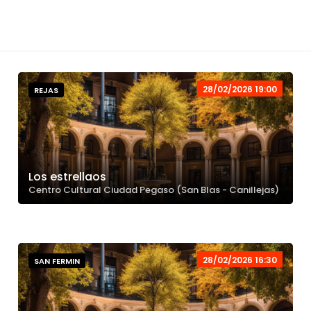
28/02/2026 19:00
REJAS
Los estrellaos
Centro Cultural Ciudad Pegaso (San Blas - Canillejas)
28/02/2026 16:30
SAN FERMIN